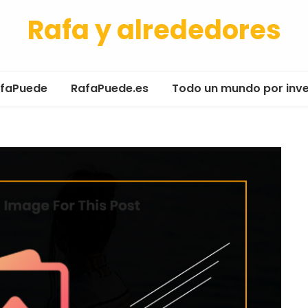
Rafa y alrededores
afaPuede
RafaPuede.es
Todo un mundo por inv