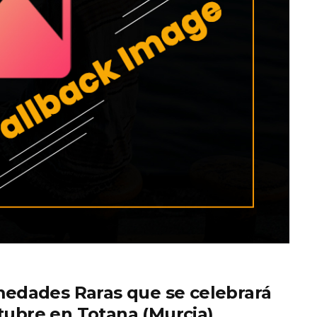
edades Raras que se celebrará
ctubre en Totana (Murcia)