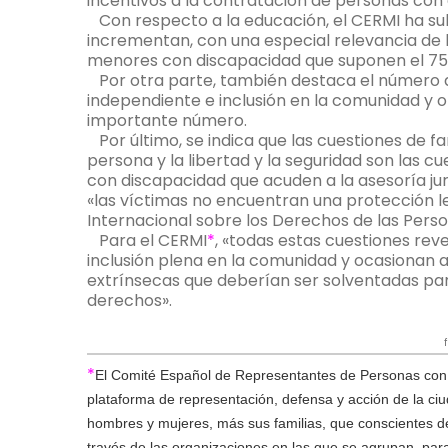
incentivos a la contratación de personas con
Con respecto a la educación, el CERMI ha su
incrementan, con una especial relevancia de l
menores con discapacidad que suponen el 75 p
Por otra parte, también destaca el número d
independiente e inclusión en la comunidad y 
importante número.
Por último, se indica que las cuestiones de fami
persona y la libertad y la seguridad son las 
con discapacidad que acuden a la asesoría jur
«las víctimas no encuentran una protección le
Internacional sobre los Derechos de las Pers
Para el CERMI
*
, «todas estas cuestiones rev
inclusión plena en la comunidad y ocasionan 
extrínsecas que deberían ser solventadas par
derechos».
fuente
*
El Comité Español de Representantes de Personas con 
plataforma de representación, defensa y acción de la c
hombres y mujeres, más sus familias, que conscientes de
través de las organizaciones en las que se agrupan, par