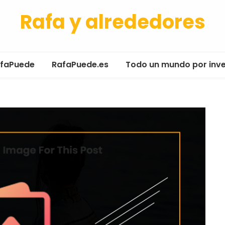
Rafa y alrededores
afaPuede
RafaPuede.es
Todo un mundo por inv