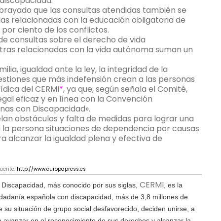
 discapacidad.
brayado que las consultas atendidas también se
as relacionadas con la educación obligatoria de
or ciento de los conflictos.
e consultas sobre el derecho de vida
otras relacionadas con la vida autónoma suman un
lia, igualdad ante la ley, la integridad de la
cuestiones que más indefensión crean a las personas
ídica del CERMI
*
, ya que, según señala el Comité,
gal eficaz y en línea con la Convención
onas con Discapacidad».
elan obstáculos y falta de medidas para lograr una
a la persona situaciones de dependencia por causas
a alcanzar la igualdad plena y efectiva de
:
http://www.europapress.es
CERMI
Discapacidad, más conocido por sus siglas,
, es la
iudadanía española con discapacidad, más de 3,8 millones de
 su situación de grupo social desfavorecido, deciden unirse, a
a avanzar en el reconocimiento de sus derechos y alcanzar la