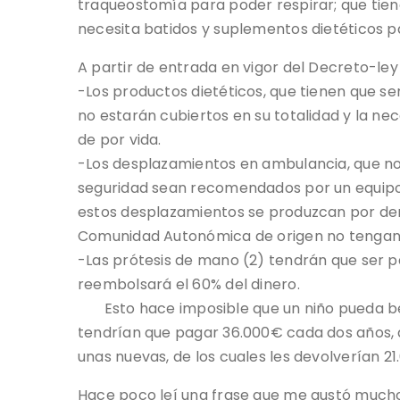
traqueostomía para poder respirar; que tiene
necesita batidos y suplementos dietéticos p
A partir de entrada en vigor del Decreto-ley
-Los productos dietéticos, que tienen que s
no estarán cubiertos en su totalidad y la n
de por vida.
-Los desplazamientos en ambulancia, que no
seguridad sean recomendados por un equipo
estos desplazamientos se produzcan por deri
Comunidad Autonómica de origen no tengan 
-Las prótesis de mano (2) tendrán que ser p
reembolsará el 60% del dinero.
Esto hace imposible que un niño pueda bene
tendrían que pagar 36.000€ cada dos años, 
unas nuevas, de los cuales les devolverían 2
Hace poco leí una frase que me gustó much