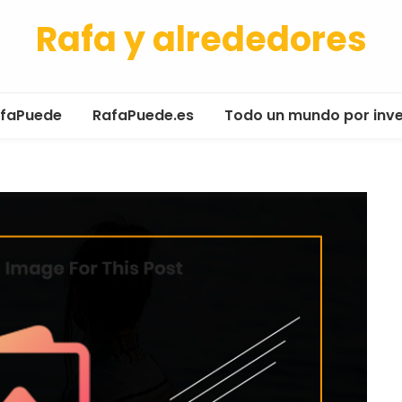
Rafa y alrededores
afaPuede
RafaPuede.es
Todo un mundo por inv